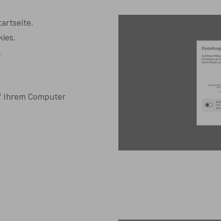
tartseite.
kies.
.
uf Ihrem Computer