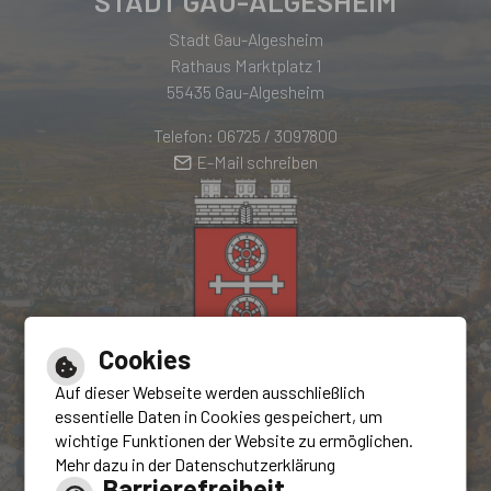
STADT GAU-ALGESHEIM
Stadt Gau-Algesheim
Rathaus Marktplatz 1
55435 Gau-Algesheim
Telefon: 06725 / 3097800
E-Mail schreiben
Cookies
Hilfe
Auf dieser Webseite werden ausschließlich
Inhalt
essentielle Daten in Cookies gespeichert, um
Impressum
wichtige Funktionen der Website zu ermöglichen.
Mehr dazu in der Datenschutzerklärung
Barrierefreiheit
Barrierefreiheit