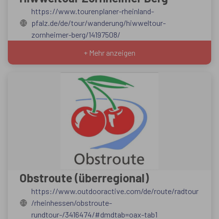
https://www.tourenplaner-rheinland-
pfalz.de/de/tour/wanderung/hiwweltour-
zornheimer-berg/14197508/
+ Mehr anzeigen
Obstroute (überregional)
https://www.outdooractive.com/de/route/radtour
/rheinhessen/obstroute-
rundtour-/3416474/#dmdtab=oax-tab1