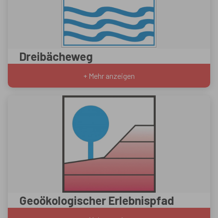
Dreibächeweg
+ Mehr anzeigen
Geoökologischer Erlebnispfad