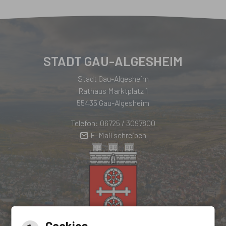
STADT GAU-ALGESHEIM
Stadt Gau-Algesheim
Rathaus Marktplatz 1
55435 Gau-Algesheim
Telefon: 06725 / 3097800
E-Mail schreiben
Cookies