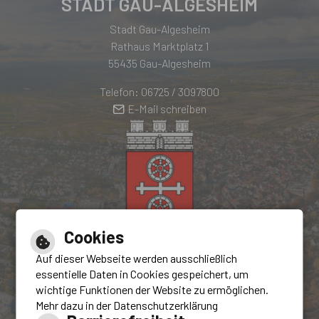
STADT GAU-ALGESHEIM
Stadt Gau-Algesheim
Rathaus Marktplatz 1
55435 Gau-Algesheim
Telefon: 06725 / 3097800
E-Mail schreiben
Cookies
Hilfe
Auf dieser Webseite werden ausschließlich
Inhalt
essentielle Daten in Cookies gespeichert, um
Impressum
wichtige Funktionen der Website zu ermöglichen.
Mehr dazu in der Datenschutzerklärung
Barrierefreiheit